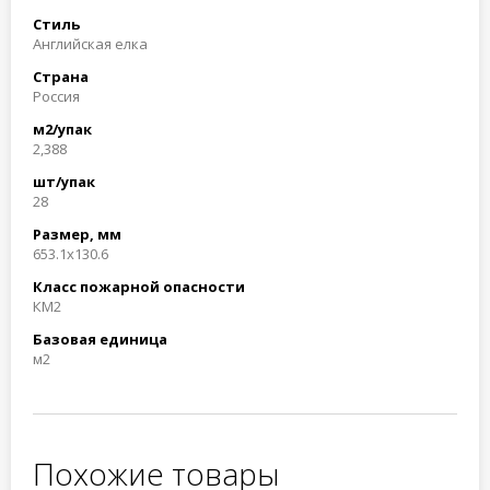
Стиль
Английская елка
Страна
Россия
м2/упак
2,388
шт/упак
28
Размер, мм
653.1x130.6
Класс пожарной опасности
КМ2
Базовая единица
м2
Похожие товары