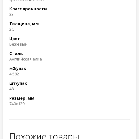
Класс прочности
33
Толщина, мм
2,5
Цвет
Бежевый
Стиль
Английская елка
м2/упак
4,582
шт/упак
48
Размер, мм
740x129
Похожие товары