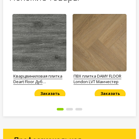
а
Кварцвиниловая плитка
ПВХ плитка DAMY FLOOR
ПВ
Deart Floor Дуб
London LVT Манчестер
Vi
Графитовый
Мо
на
Заказать
Заказать
Под заказ
Под заказ
По