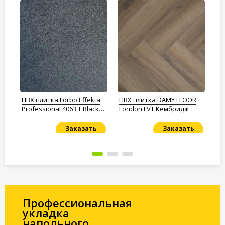
R
ПВХ плитка Forbo Effekta
ПВХ плитка DAMY FLOOR
ПВ
Professional 4063 T Black
London LVT Кембридж
Fa
Concrete
Заказать
Заказать
Под заказ
Под заказ
По
Профессиональная
укладка
напольного