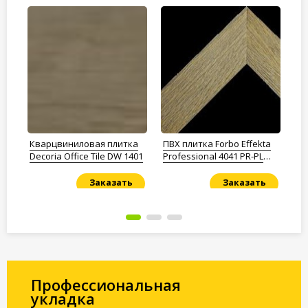
а
Кварцвиниловая плитка
ПВХ плитка Forbo Effekta
Кв
250
Decoria Office Tile DW 1401
Professional 4041 PR-PL
De
Classic Fine Oak
Ко
Заказать
Заказать
Под заказ
Под заказ
По
Профессиональная
укладка