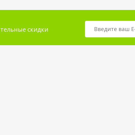
тельные скидки
мация для
О магазине
телей
возврат товара
О компании
покрытия
Корпоративным клиентам
Вакансии
Статьи и Новости
Контакты