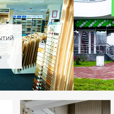
ытий
9