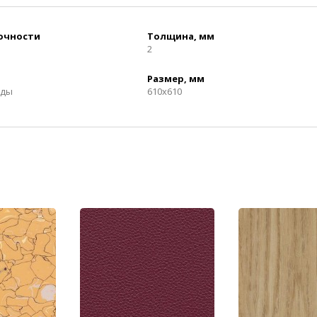
рочности
Толщина, мм
2
Размер, мм
нды
610x610