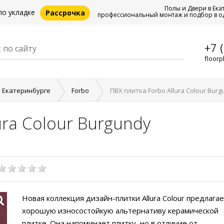
Полы и Двери в Ека
по укладке
Рассрочка
профессиональный монтаж и подбор в о
+7 
floorp
в Екатеринбурге
Forbo
ПВХ плитка Forbo Allura Colour Burg
ura Colour Burgundy
Новая коллекция дизайн-плитки Allura Colour предлага
хорошую износостойкую альтернативу керамической
плитке. Она напоминает плитку, но в отличие от