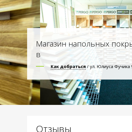
Магазин напольных покр
в
Как добраться
/ ул. Юлиуса Фучика 
Отзывы