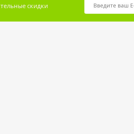
тельные скидки
мация для
О магазине
телей
возврат товара
О компании
покрытия
Корпоративным клиентам
Вакансии
Статьи и Новости
Контакты