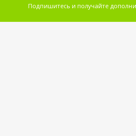
Подпишитесь и получайте дополни
Помощь в покупке
Инфор
покупа
Выбор товара
Обмен и 
Как сделать заказ
Укладка 
Оплата
Бренды
Доставка
Самовывоз
Обратная связь