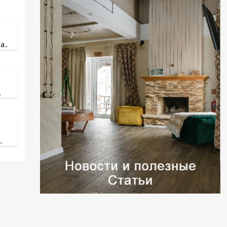
..
.
.