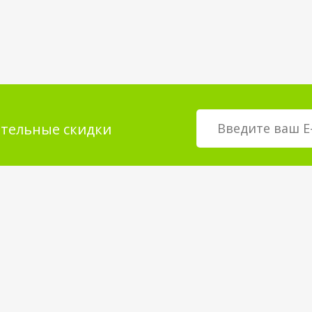
тельные скидки
мация для
О магазине
телей
возврат товара
О компании
покрытия
Корпоративным клиентам
Вакансии