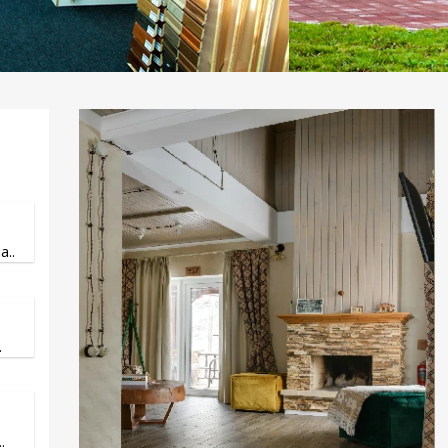
..
.
.