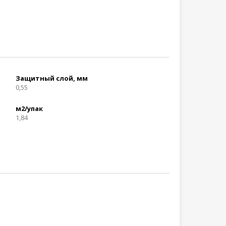
Защитный слой, мм
0,55
м2/упак
1,84