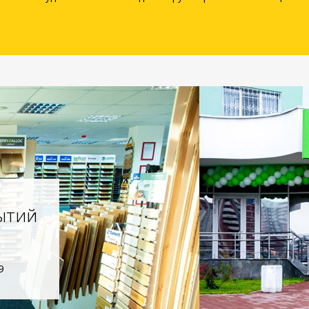
ытий
9