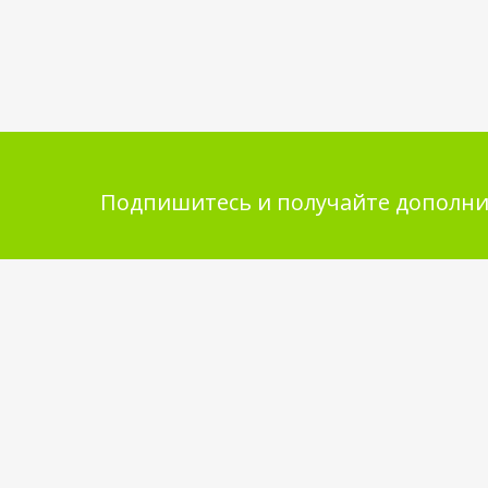
Подпишитесь и получайте дополни
Помощь в покупке
Инфор
покупа
Выбор товара
Обмен и 
Как сделать заказ
Укладка 
Оплата
Бренды