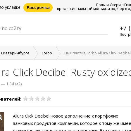
Полы и Двери в Ека
по укладке
Рассрочка
профессиональный монтаж и подбор в о
+7 
floorp
в Екатеринбурге
Forbo
ПВХ плитка Forbo Allura Click Decibel
a Click Decibel Rusty oxidize
. — 1.84 м2)
ователей:
Allura Click Decibel новое дополнение к портфолио
замковых продуктов компании, которое к тому же име
отличные акустические характеристики. Эта уникальна