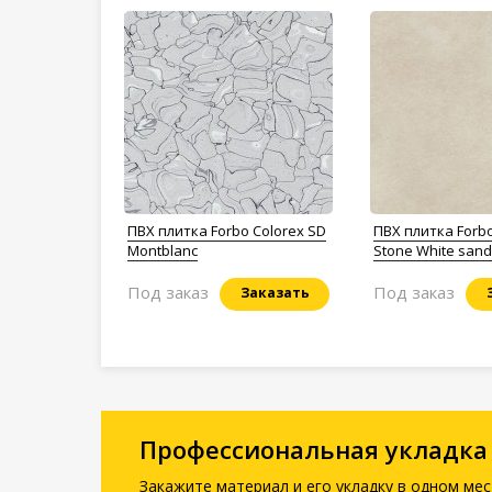
ПВХ плитка Forbo Colorex SD
ПВХ плитка Forbo
Montblanc
Stone White sand
Под заказ
Под заказ
Заказать
Профессиональная укладка
Закажите материал и его укладку в одном мес