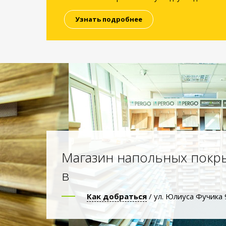
Узнать подробнее
Магазин напольных покр
в
Как добраться
/ ул. Юлиуса Фучика 