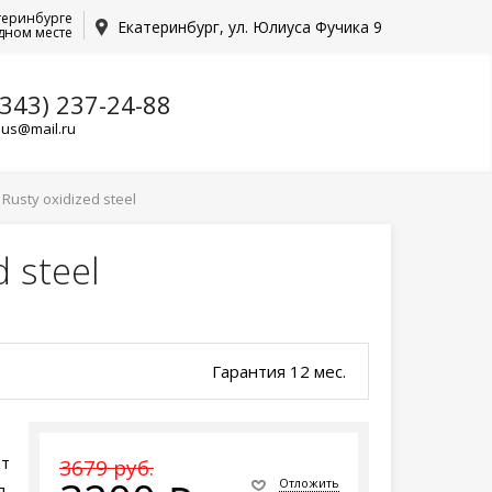
теринбурге
Екатеринбург, ул. Юлиуса Фучика 9
дном месте
(343) 237-24-88
lus@mail.ru
 Rusty oxidized steel
d steel
Гарантия 12 мес.
ет
3679 руб.
Отложить
я