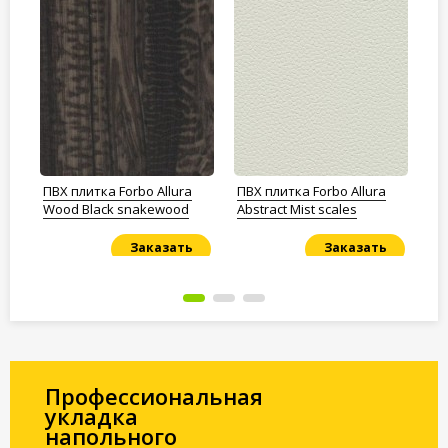
ПВХ плитка Forbo Allura
ПВХ плитка Forbo Allura
ПВ
Wood Black snakewood
Abstract Mist scales
Pr
Заказать
Заказать
Под заказ
Под заказ
По
Профессиональная
укладка
напольного