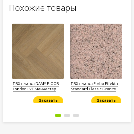
Похожие товары
а
ПВХ плитка DAMY FLOOR
ПВХ плитка Forbo Effekta
ПВ
а
London LVT Манчестер
Standard Classic Granite
Pr
ST
We
Заказать
Заказать
Под заказ
Под заказ
По