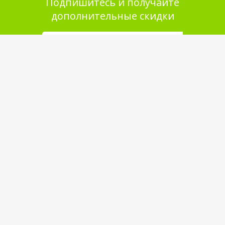
Подпишитесь и получайте
дополнительные скидки
Помощь в покупке
Выбор товара
Как сделать заказ
Оплата
Доставка
Самовывоз