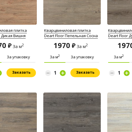
иловая плитка
Кварцвиниловая плитка
Кварцвинил
r Дикая Вишня
Deart Floor Пепельная Сосна
Deart Floor 
70
1970
197
2
2
За м
За м
2
2
За упаковку
За м
За упаковку
За м
Заказать
Заказать