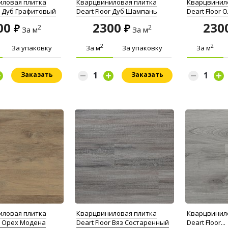
иловая плитка
Кварцвиниловая плитка
Кварцвинил
or Дуб Графитовый
Deart Floor Дуб Шампань
Deart Floor 
00
2300
230
2
2
За м
За м
2
2
За упаковку
За м
За упаковку
За м
Заказать
Заказать
иловая плитка
Кварцвиниловая плитка
Кварцвинил
or Орех Модена
Deart Floor Вяз Состаренный
Deart Floor...