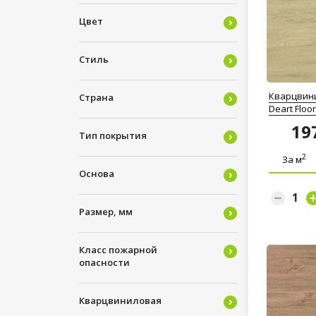
Цвет
Стиль
Кварцвин
Страна
Deart Floo
19
Тип покрытия
2
За м
Основа
Размер, мм
Класс пожарной
опасности
Кварцвиниловая