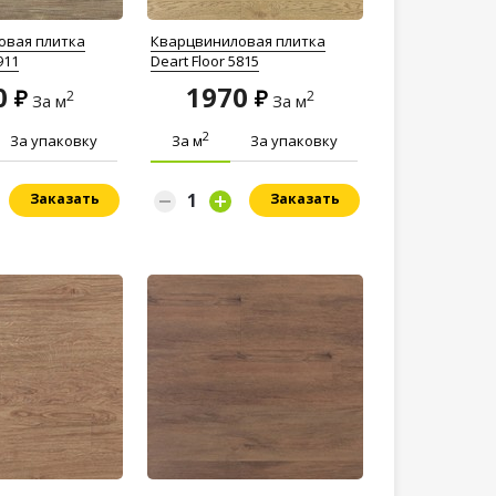
овая плитка
Кварцвиниловая плитка
911
Deart Floor 5815
0
1970
2
2
За м
За м
2
За упаковку
За м
За упаковку
Заказать
Заказать