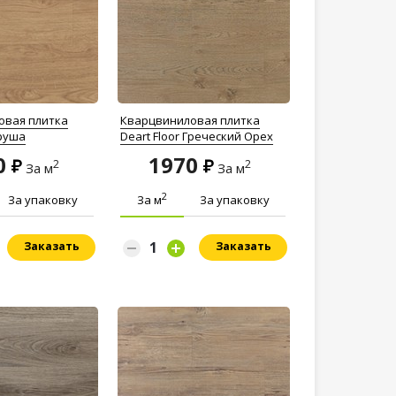
овая плитка
Кварцвиниловая плитка
Груша
Deart Floor Греческий Орех
0
1970
2
2
За м
За м
2
За упаковку
За м
За упаковку
Заказать
Заказать