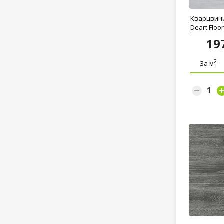
Кварцвин
Deart Flo
19
2
За м