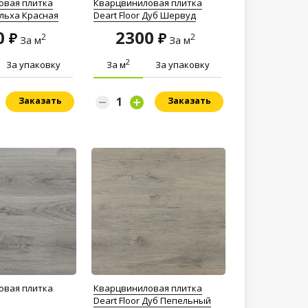
овая плитка
Кварцвиниловая плитка
Ольха Красная
Deart Floor Дуб Шервуд
0
2300
2
2
За м
За м
2
За упаковку
За м
За упаковку
Заказать
Заказать
овая плитка
Кварцвиниловая плитка
Deart Floor Дуб Пепельный