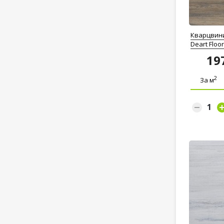
Кварцвин
Deart Floo
19
2
За м