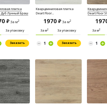
иловая плитка
Кварцвиниловая плитка
Кварцвинил
or Дуб Лунный Браш
Deart Floor...
Deart Floor 5
70
1970
197
2
2
За м
За м
2
2
За упаковку
За м
За упаковку
За м
Заказать
Заказать