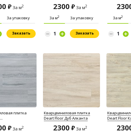
00
2300
230
2
2
За м
За м
2
2
За упаковку
За м
За упаковку
За м
Заказать
Заказать
иловая плитка
Кварцвиниловая плитка
Кварцвинил
..
Deart Floor Дуб Алканта
Deart Floor 
00
2300
230
2
2
За м
За м