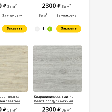
0
2300
2
2
За м
За м
2
За упаковку
За м
За упаковку
Заказать
Заказать
овая плитка
Кварцвиниловая плитка
Клен Светлый
Deart Floor Дуб Снежный
0
2300
2
2
За м
За м