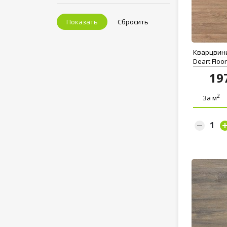
Показать
Сбросить
Кварцвин
Deart Floo
19
2
За м