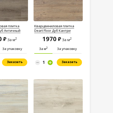
овая плитка
Кварцвиниловая плитка
Дуб Античный
Deart Floor Дуб Кантри
0
1970
2
2
За м
За м
2
За упаковку
За м
За упаковку
Заказать
Заказать