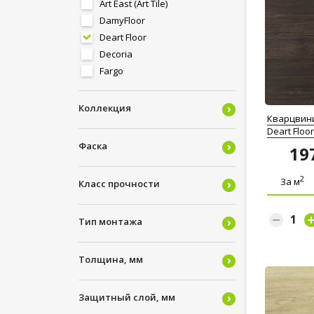
Art East (Art Tile)
DamyFloor
Deart Floor
Decoria
Fargo
Forbo
IVC
Коллекция
Кварцвин
Moduleo
Deart Flo
Polystyl
Фаска
19
Quick Step
Refloor
2
За м
Класс прочности
Tarkett
Тип монтажа
Толщина, мм
Защитный слой, мм