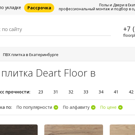
Полы и Двери в Ека
по укладке
Рассрочка
профессиональный монтаж и подбор в о
+7 
floorp
ПВХ плитка в Екатеринбурге
плитка Deart Floor в
сс прочности:
23
31
32
33
34
41
42
ка по:
По популярности
По алфавиту
По цене