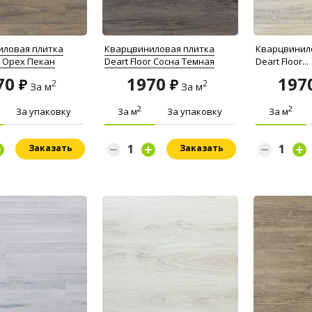
иловая плитка
Кварцвиниловая плитка
Кварцвинил
r Орех Пекан
Deart Floor Сосна Темная
Deart Floor...
70
1970
197
2
2
За м
За м
2
2
За упаковку
За м
За упаковку
За м
Заказать
Заказать