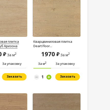
овая плитка
Кварцвиниловая плитка
Дуб Аризона
Deart Floor...
0
1970
2
2
За м
За м
2
За упаковку
За м
За упаковку
Заказать
Заказать