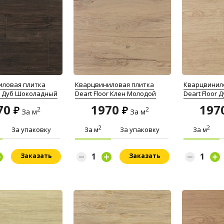
иловая плитка
Кварцвиниловая плитка
Кварцвинил
or Дуб Шоколадный
Deart Floor Клен Молодой
Deart Floor 
70
1970
197
2
2
За м
За м
2
2
За упаковку
За м
За упаковку
За м
Заказать
Заказать