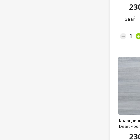
23
2
За м
Кварцвин
Deart Floor.
23