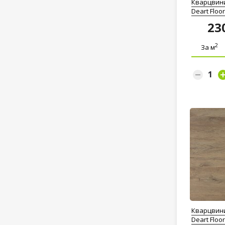
Кварцвин
Deart Flo
23
2
За м
Кварцвин
Deart Flo