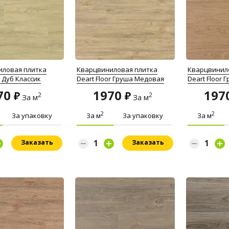
иловая плитка
Кварцвиниловая плитка
Кварцвинил
r Дуб Классик
Deart Floor Груша Медовая
Deart Floor 
70
1970
197
2
2
За м
За м
2
2
За упаковку
За м
За упаковку
За м
Заказать
Заказать