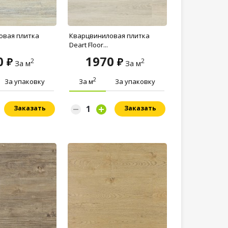
овая плитка
Кварцвиниловая плитка
Deart Floor...
0
1970
2
2
За м
За м
2
За упаковку
За м
За упаковку
Заказать
Заказать