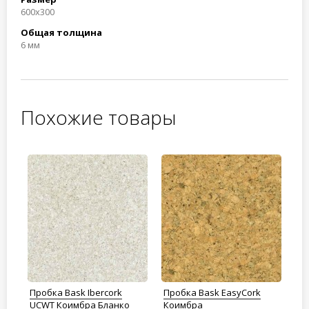
600x300
Общая толщина
6 мм
Похожие товары
Пробка Bask Ibercork
Пробка Bask EasyCork
Пр
 Pu
UCWT Коимбра Бланко
Коимбра
Bo