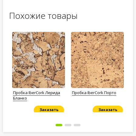
Похожие товары
rk
Пробка IberCork Лерида
Пробка IberCork Порто
Пр
Бланко
Ha
Заказать
Заказать
Под заказ
Под заказ
По