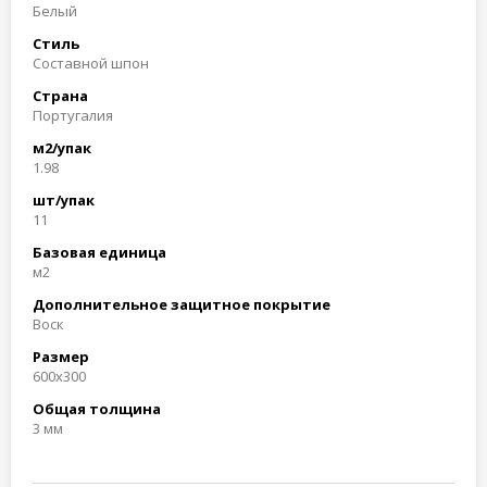
Белый
Стиль
Составной шпон
Страна
Португалия
м2/упак
1.98
шт/упак
11
Базовая единица
м2
Дополнительное защитное покрытие
Воск
Размер
600x300
Общая толщина
3 мм