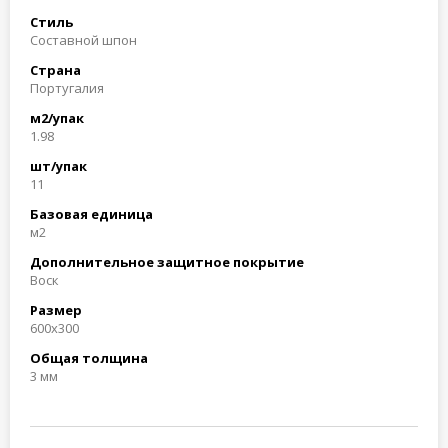
Стиль
Составной шпон
Страна
Португалия
м2/упак
1.98
шт/упак
11
Базовая единица
м2
Дополнительное защитное покрытие
Воск
Размер
600x300
Общая толщина
3 мм