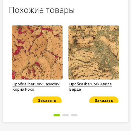
Похожие товары
all
Пробка IberCork Easycork
Пробка IberCork Авила
Пр
Кориа Рохо
Верде
Ко
Заказать
Заказать
Под заказ
Под заказ
По