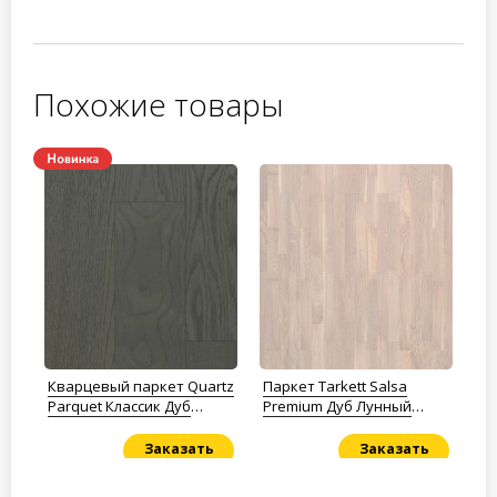
Похожие товары
e
Кварцевый паркет Quartz
Паркет Tarkett Salsa
Кв
Parquet Классик Дуб
Premium Дуб Лунный
Pa
Средиземноморский 409
Камень
Ру
5/0,6 мм
м
Заказать
Заказать
Под заказ
Под заказ
По