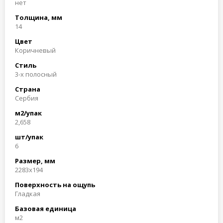
нет
Толщина, мм
14
Цвет
Коричневый
Стиль
3-х полосный
Страна
Сербия
м2/упак
2,658
шт/упак
6
Размер, мм
2283x194
Поверхность на ощупь
Гладкая
Базовая единица
м2