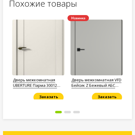
Похожие товары
Дверь межкомнатная
Дверь межкомнатная VFD
Дв
010
UBERTURE Парма 30012
Бейсик Z Бежевый АБС
Бейси
магнолия
чёрный
бе
Заказать
Заказать
Под заказ
Под заказ
По