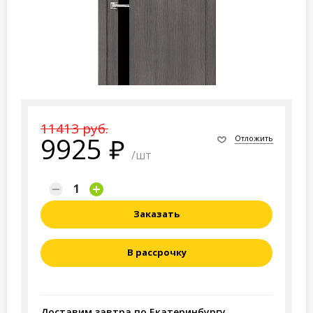
11413 руб.
9925
Отложить
/шт
Заказать
В рассрочку
Доставим завтра по Екатеринбургу