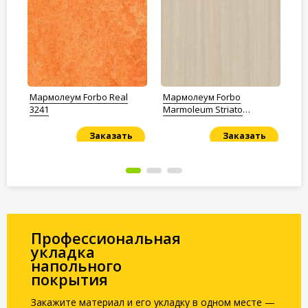
Мармолеум Forbo Real
Мармолеум Forbo
Ма
3241
Marmoleum Striato
32
Layered rock
Заказать
Заказать
Под заказ
Под заказ
По
Профессиональная
укладка
напольного
покрытия
Закажите материал и его укладку в одном месте —