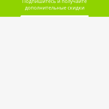
Подпишитесь и получайте
дополнительные скидки
Помощь в покупке
Выбор товара
Как сделать заказ
Оплата
Доставка
Самовывоз