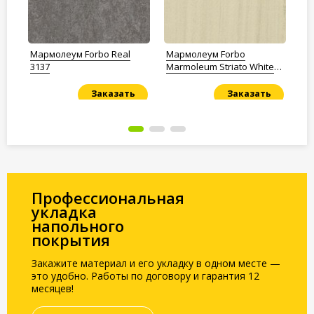
Мармолеум Forbo Real
Мармолеум Forbo
Ма
3137
Marmoleum Striato White
32
cliffs
Заказать
Заказать
Под заказ
Под заказ
По
Профессиональная
укладка
напольного
покрытия
Закажите материал и его укладку в одном месте —
это удобно. Работы по договору и гарантия 12
месяцев!