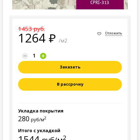
1453 руб.
1264
Отложить
/м2
Заказать
В рассрочку
Укладка покрытия
280
2
руб/м
Итого с укладкой
1544
2
руб/м