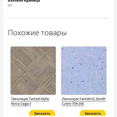
Базовая единица
м2
Похожие товары
IT
Линолеум Tarkett Idylle
Линолеум Tarkett IQ Zenith
Ли
Nova Saga 3
Czeni-704-200
Pl
Заказать
Заказать