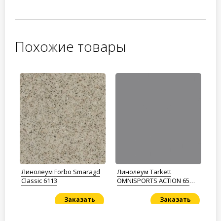
Похожие товары
gd
Линолеум Forbo Smaragd
Линолеум Tarkett
Ли
Classic 6113
OMNISPORTS ACTION 65
Mo
Grey
Заказать
Заказать
Под заказ
Под заказ
По