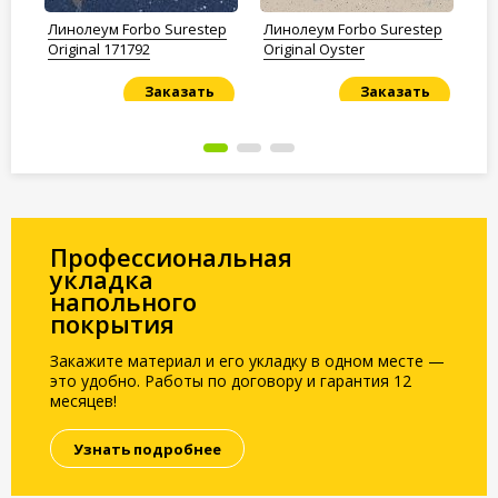
ep
Линолеум Forbo Surestep
Линолеум Forbo Surestep
Ли
Original 171792
Original Oyster
Cl
Заказать
Заказать
Под заказ
Под заказ
По
Профессиональная
укладка
напольного
покрытия
Закажите материал и его укладку в одном месте —
это удобно. Работы по договору и гарантия 12
месяцев!
Узнать подробнее