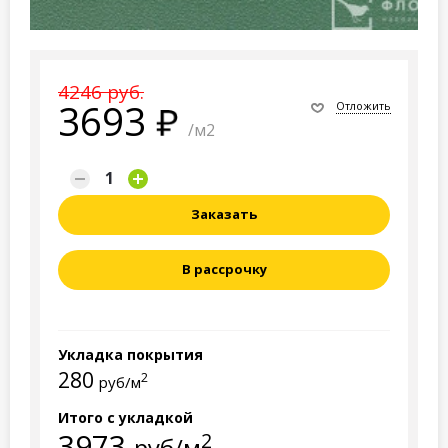
4246 руб.
3693
Отложить
/м2
Заказать
В рассрочку
Укладка покрытия
280
2
руб/м
Итого с укладкой
3973
2
руб/м