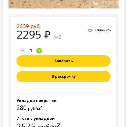
2639 руб.
2295
Отложить
/м2
Заказать
В рассрочку
Укладка покрытия
280
2
руб/м
Итого с укладкой
2575
2
руб/м