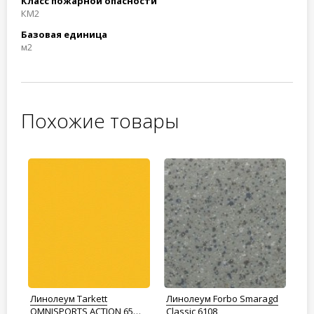
Класс пожарной опасности
КМ2
Базовая единица
м2
Похожие товары
Линолеум Tarkett
Линолеум Forbo Smaragd
Ли
OMNISPORTS ACTION 65
Classic 6108
Cl