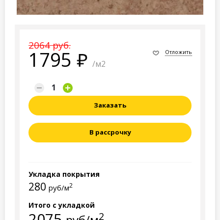
2064 руб.
1795
Отложить
/м2
Заказать
В рассрочку
Укладка покрытия
280
2
руб/м
Итого с укладкой
2075
2
руб/м