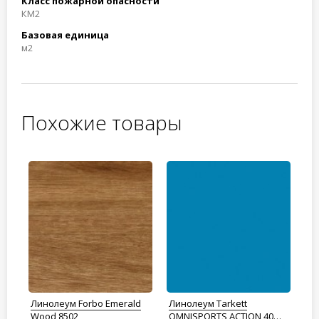
Класс пожарной опасности
КМ2
Базовая единица
м2
Похожие товары
d
Линолеум Forbo Emerald
Линолеум Tarkett
Ли
Wood 8502
OMNISPORTS ACTION 40
Sp