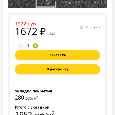
1922 руб.
1672
Отложить
/м2
Заказать
В рассрочку
Укладка покрытия
280
2
руб/м
Итого с укладкой
1952
2
руб/м