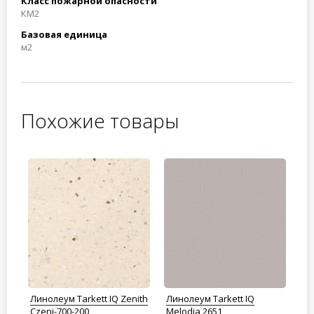
Класс пожарной опасности
КМ2
Базовая единица
м2
Похожие товары
Линолеум Tarkett IQ Zenith
Линолеум Tarkett IQ
Ли
Czeni-700-200
Melodia 2651
Me