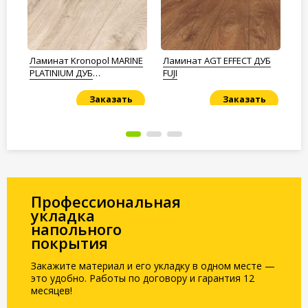
ge
Ламинат Kronopol MARINE
Ламинат AGT EFFECT ДУБ
Ла
н
PLATINIUM ДУБ
FUJI
OP
АТЛАНТИЧЕСКИЙ
Заказать
Заказать
Под заказ
Под заказ
По
Профессиональная
укладка
напольного
покрытия
Закажите материал и его укладку в одном месте —
это удобно. Работы по договору и гарантия 12
месяцев!