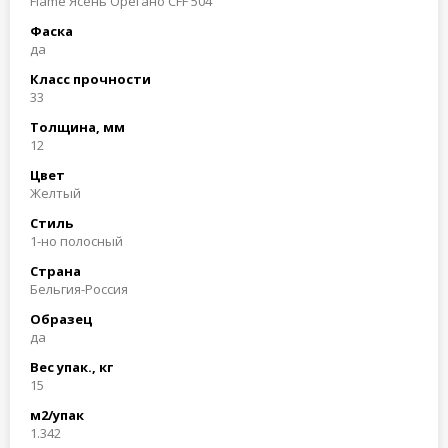
Flame Ясень Орегано CFF 504
Фаска
да
Класс прочности
33
Толщина, мм
12
Цвет
Желтый
Стиль
1-но полосный
Страна
Бельгия-Россия
Образец
да
Вес упак., кг
15
м2/упак
1.342