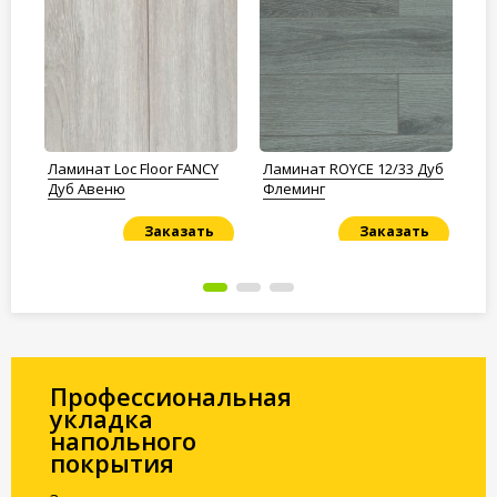
t
Ламинат Loc Floor FANCY
Ламинат ROYCE 12/33 Дуб
Ла
-10
Дуб Авеню
Флеминг
Ду
пр
Заказать
Заказать
Под заказ
Под заказ
По
Профессиональная
укладка
напольного
покрытия