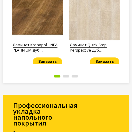
qua
Ламинат Kronopol LINEA
Ламинат Quick Step
Ла
PLATINIUM Дуб
Perspective Дуб
Са
Опaлённый
итальянский бежевый
пэтчворк PER3832P
Заказать
Заказать
Под заказ
Под заказ
По
Профессиональная
укладка
напольного
покрытия