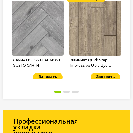
Ламинат JOSS BEAUMONT
Ламинат Quick Step
Ла
GUSTO САНТИ
Impressive Ultra Дуб
Im
03
Дымчатый
Пе
Заказать
Заказать
Под заказ
Под заказ
По
Профессиональная
укладка
напольного