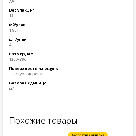
да
Вес упак., кг
15
м2/упак
1.901
шт/упак
4
Размер, мм
1200x396
Поверхность на ощупь
Текстура дерева
Базовая единица
м2
Похожие товары