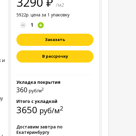
3290
/м2
5922р. цена за 1 упаковку
Заказать
В рассрочку
х и
Укладка покрытия
360
2
руб/м
ну
Итого с укладкой
3650
2
руб/м
Доставим завтра по
Екатеринбургу