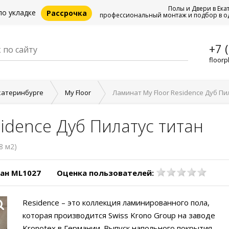
Полы и Двери в Ека
по укладке
Рассрочка
профессиональный монтаж и подбор в о
+7 
floorp
катеринбурге
My Floor
Ламинат My Floor Residence Дуб Пи
idence Дуб Пилатус титан
8 м2)
тан ML1027
Оценка пользователей:
Residence – это коллекция ламинированного пола,
которая производится Swiss Krono Group на заводе
Kronotex в Германии. Выпуск напольного покрытия