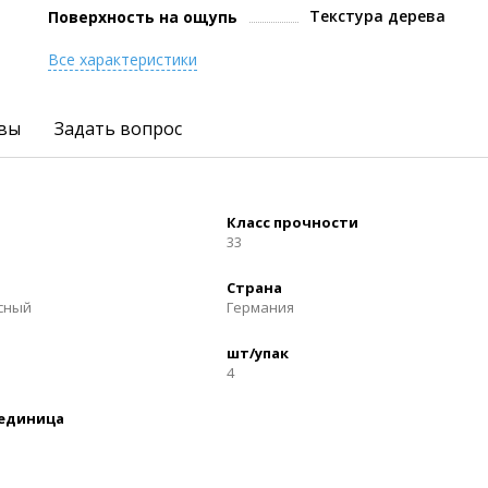
Текстура дерева
Поверхность на ощупь
Все характеристики
вы
Задать вопрос
Класс прочности
33
Страна
осный
Германия
шт/упак
4
 единица