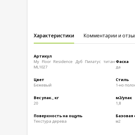
Характеристики
Комментарии и отзы
Артикул
My Floor Residence Дуб Пилатус титан
Фаска
ML1027
да
Цвет
Стиль
Бежевый
1-но пол
Вес упак., кг
м2/упак
20
1,8
Поверхность на ощупь
Базовая
Текстура дерева
м2