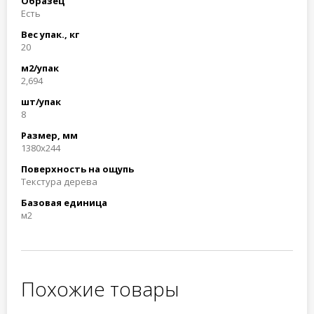
Образец
Есть
Вес упак., кг
20
м2/упак
2,694
шт/упак
8
Размер, мм
1380x244
Поверхность на ощупь
Текстура дерева
Базовая единица
м2
Похожие товары