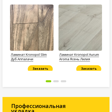
Ламинат Kronopol Slim
Ламинат Kronopol Aurum
Ла
ое
Дуб Аппалачи
Aroma Ясень Лилия
OP
Заказать
Заказать
Под заказ
Под заказ
По
Профессиональная
укладка