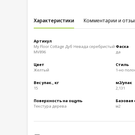
Характеристики
Комментарии и отзы
Артикул
My Floor Cottage Дуб Невада серебристый
Фаска
MV896
да
Цвет
Стиль
Желтый
1-но пол
Вес упак., кг
м2/упак
15
2,131
Поверхность на ощупь
Базовая
Текстура дерева
м2