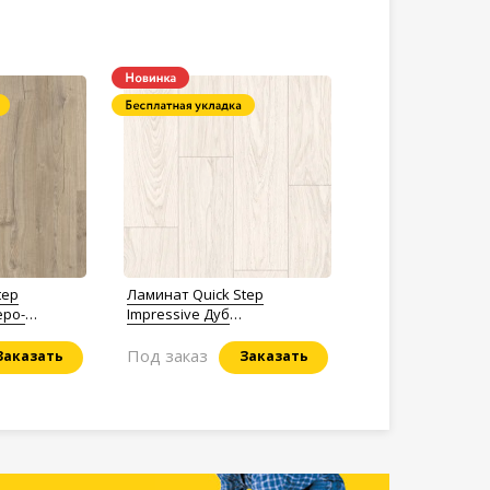
tep
Ламинат Quick Step
еро-
Impressive Дуб
Кристалический IM8604
Под заказ
Заказать
Заказать