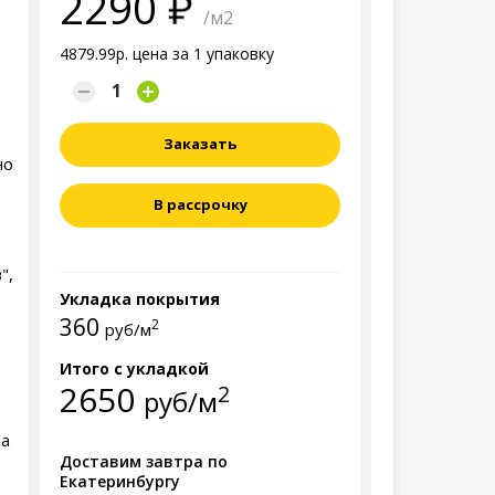
2290
/м2
в
4879.99р. цена за 1 упаковку
Заказать
но
В рассрочку
",
Укладка покрытия
360
2
руб/м
Итого с укладкой
2650
2
руб/м
на
Доставим завтра по
Екатеринбургу