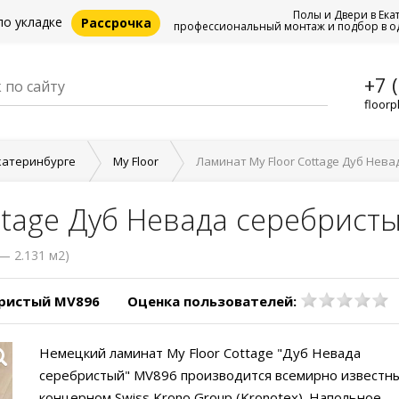
Полы и Двери в Ека
по укладке
Рассрочка
профессиональный монтаж и подбор в о
+7 
floorp
катеринбурге
My Floor
Ламинат My Floor Cottage Дуб Нев
ttage Дуб Невада серебрист
— 2.131 м2)
бристый MV896
Оценка пользователей:
Немецкий ламинат My Floor Cottage "Дуб Невада
серебристый" MV896 производится всемирно известн
концерном Swiss Krono Group (Kronotex). Напольное