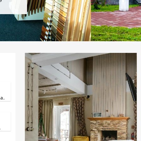
9
..
.