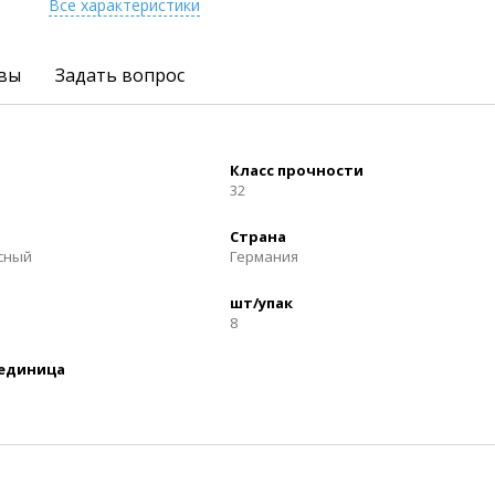
Все характеристики
вы
Задать вопрос
Класс прочности
32
Страна
осный
Германия
шт/упак
8
 единица