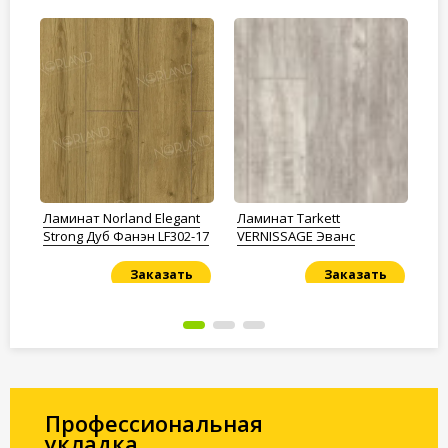
NT
Ламинат Norland Elegant
Ламинат Tarkett
Ла
Strong Дуб Фанэн LF302-17
VERNISSAGE Эванс
Im
Ву
Заказать
Заказать
Под заказ
Под заказ
По
Профессиональная
укладка