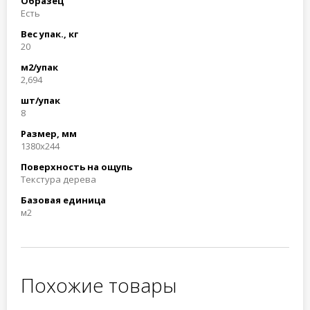
Образец
Есть
Вес упак., кг
20
м2/упак
2,694
шт/упак
8
Размер, мм
1380x244
Поверхность на ощупь
Текстура дерева
Базовая единица
м2
Похожие товары