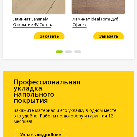
Ламинат Laminely
Ламинат Ideal Form Дуб
Ла
Открытие 4V Сосна
Сфинкс
Яс
Натуральна
Заказать
Заказать
Под заказ
Под заказ
По
Профессиональная
укладка
напольного
покрытия
Закажите материал и его укладку в одном месте —
это удобно. Работы по договору и гарантия 12
месяцев!
Узнать подробнее