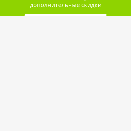
дополнительные скидки
Помощь в покупке
Выбор товара
Как сделать заказ
Оплата
Доставка
Самовывоз
Обратная связь