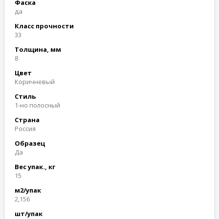
Фаска
да
Класс прочности
33
Толщина, мм
8
Цвет
Коричневый
Стиль
1-но полосный
Страна
Россия
Образец
Да
Вес упак., кг
15
м2/упак
2,156
шт/упак