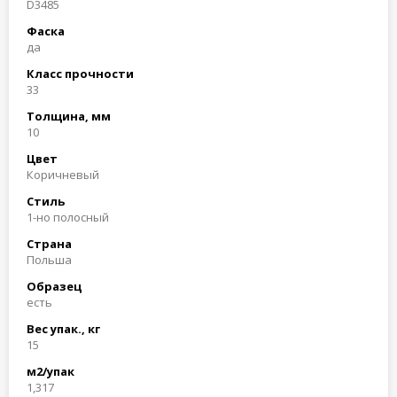
D3485
Фаска
да
Класс прочности
33
Толщина, мм
10
Цвет
Коричневый
Стиль
1-но полосный
Страна
Польша
Образец
есть
Вес упак., кг
15
м2/упак
1,317