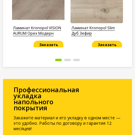
NT
Ламинат Kronopol VISION
Ламинат Kronopol Slim
Ла
AURUM Орех Модерн
Дуб Зефир
VE
Заказать
Заказать
Под заказ
Под заказ
По
Профессиональная
укладка
напольного
покрытия
Закажите материал и его укладку в одном месте —
это удобно. Работы по договору и гарантия 12
месяцев!