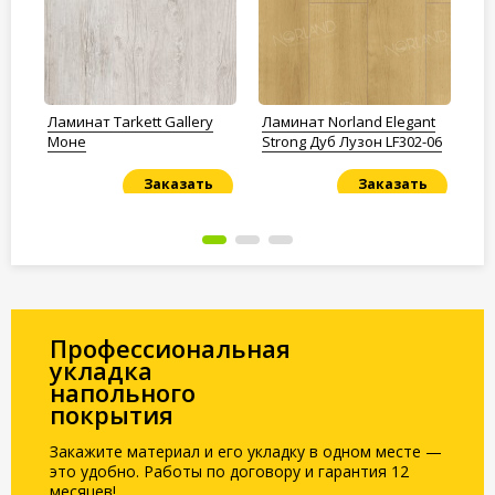
t
Ламинат Tarkett Gallery
Ламинат Norland Elegant
Ла
0
Моне
Strong Дуб Лузон LF302-06
Ду
Заказать
Заказать
Под заказ
Под заказ
По
Профессиональная
укладка
напольного
покрытия
Закажите материал и его укладку в одном месте —
это удобно. Работы по договору и гарантия 12
месяцев!