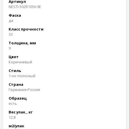
Артикул
NESTI-502R1056-9E
Фаска
да
Класс прочности
33
Толщина, мм
9
Цвет
Коричневый
Стиль
1-но полосный
Страна
Германия-Россия
Образец
есть
Вес упак., кг
12,8
м2/упак