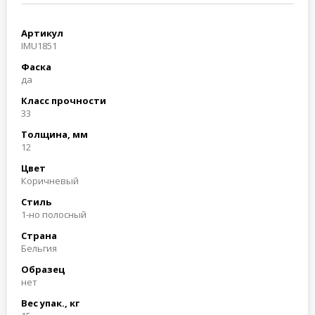
Артикул
IMU1851
Фаска
да
Класс прочности
33
Толщина, мм
12
Цвет
Коричневый
Стиль
1-но полосный
Страна
Бельгия
Образец
нет
Вес упак., кг