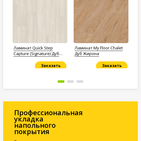
tle
Ламинат Quick Step
Ламинат My Floor Chalet
Ла
Capture (Signature) Дуб
Дуб Жирона
Би
белый премиум
Заказать
Заказать
Под заказ
Под заказ
По
Профессиональная
укладка
напольного
покрытия