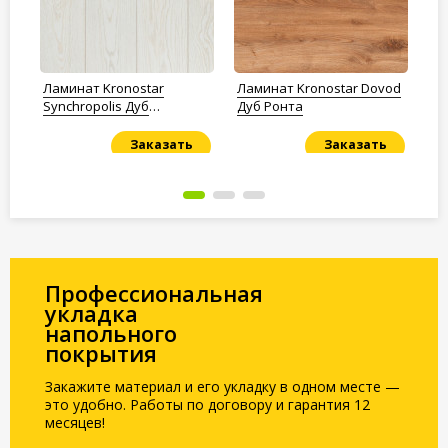
Ламинат Kronostar
Ламинат Kronostar Dovod
Ла
Synchropolis Дуб
Дуб Ронта
Ду
Сентимент
Заказать
Заказать
Под заказ
Под заказ
По
Профессиональная
укладка
напольного
покрытия
Закажите материал и его укладку в одном месте —
это удобно. Работы по договору и гарантия 12
месяцев!