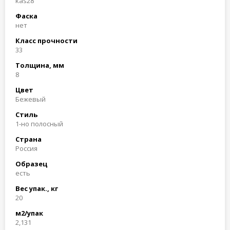
kas28
Фаска
нет
Класс прочности
33
Толщина, мм
8
Цвет
Бежевый
Стиль
1-но полосный
Страна
Россия
Образец
есть
Вес упак., кг
20
м2/упак
2,131