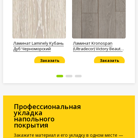
Ламинат Laminely Кубань
Ламинат Kronospan
Ла
Дуб Черноморский
(Ultradecor) Victory Beauty
Mi
2579 Дуб Чембери
Ре
Натуральный
Заказать
Заказать
Под заказ
Под заказ
По
Профессиональная
укладка
напольного
покрытия
Закажите материал и его укладку в одном месте —