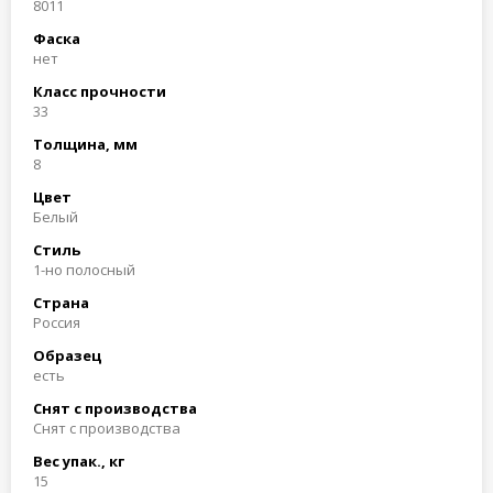
8011
Фаска
нет
Класс прочности
33
Толщина, мм
8
Цвет
Белый
Стиль
1-но полосный
Страна
Россия
Образец
есть
Снят с производства
Снят с производства
Вес упак., кг
15