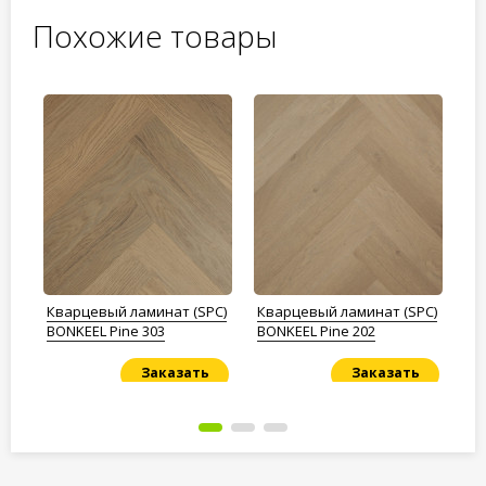
Похожие товары
PC)
Кварцевый ламинат (SPC)
Кварцевый ламинат (SPC)
Кв
D
BONKEEL Pine 303
BONKEEL Pine 202
BON
Га
Заказать
Заказать
Под заказ
Под заказ
По