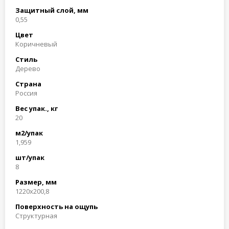
Защитный слой, мм
0,55
Цвет
Коричневый
Стиль
Дерево
Страна
Россия
Вес упак., кг
20
м2/упак
1,959
шт/упак
8
Размер, мм
1220х200,8
Поверхность на ощупь
Структурная