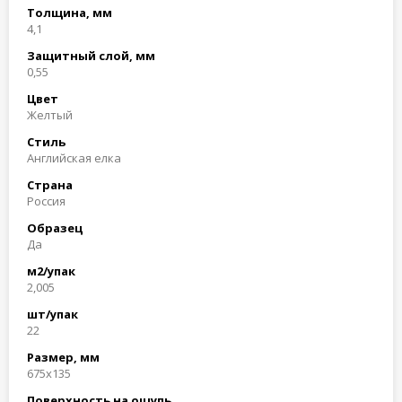
Толщина, мм
4,1
Защитный слой, мм
0,55
Цвет
Желтый
Стиль
Английская елка
Страна
Россия
Образец
Да
м2/упак
2,005
шт/упак
22
Размер, мм
675x135
Поверхность на ощупь