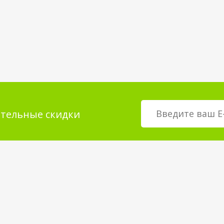
тельные скидки
мация для
О магазине
телей
возврат товара
О компании
покрытия
Корпоративным клиентам