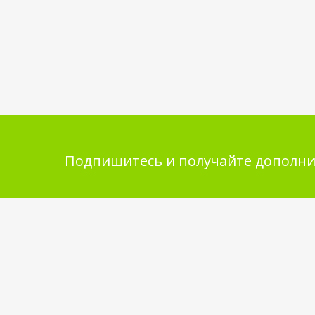
Подпишитесь и получайте дополни
Помощь в покупке
Инфор
покупа
Выбор товара
Обмен и 
Как сделать заказ
Укладка 