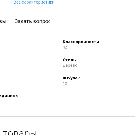
Все характеристики
вы
Задать вопрос
Класс прочности
42
Стиль
Дерево
шт/упак
10
 единица
 товары