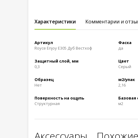
Характеристики
Комментарии и отзы
Артикул
Фаска
Royce Enjoy Е305 Дуб Вестхоф
да
Защитный слой, мм
Цвет
0,3
Серый
Образец
м2/упак
Нет
2,16
Поверхность на ощупь
Базовая
Структурная
м2
Аксессуары
Похожие