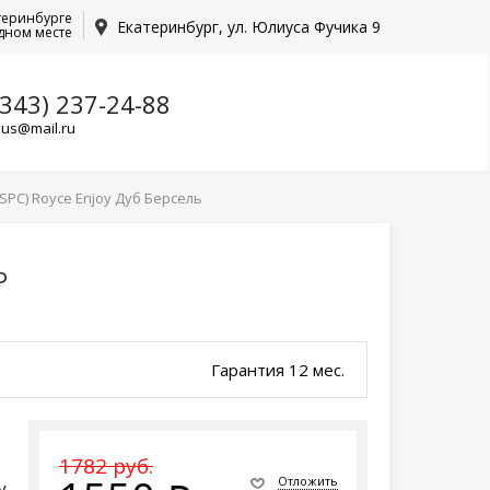
теринбурге
Екатеринбург, ул. Юлиуса Фучика 9
дном месте
(343) 237-24-88
lus@mail.ru
PC) Royce Enjoy Дуб Берсель
ь
Гарантия 12 мес.
1782 руб.
Отложить
у