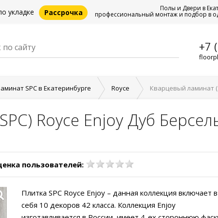
Полы и Двери в Ека
по укладке
Рассрочка
профессиональный монтаж и подбор в о
+7 
floorp
аминат SPC в Екатеринбурге
Royce
Кварцевый ламинат (S
SPC) Royce Enjoy Дуб Берсел
ценка пользователей:
Плитка SPC Royce Enjoy – данная коллекция включает в
себя 10 декоров 42 класса. Коллекция Enjoy
изготавливается в России, имеет 4-ех стороннюю фаск