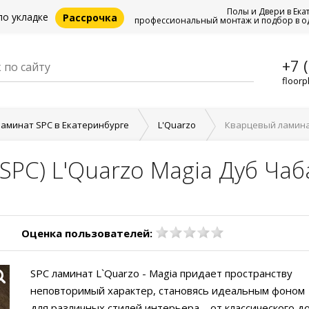
Полы и Двери в Ека
по укладке
Рассрочка
профессиональный монтаж и подбор в о
+7 
floorp
аминат SPC в Екатеринбурге
L'Quarzo
Кварцевый ламинат
SPC) L'Quarzo Magia Дуб Чаб
Оценка пользователей:
SPC ламинат L`Quarzo - Magia придает пространству
неповторимый характер, становясь идеальным фоном
для различных стилей интерьера – от классического д