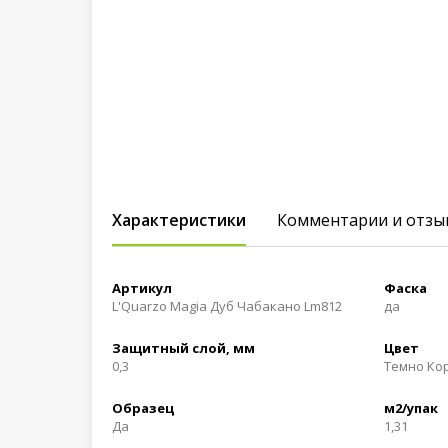
Характеристики
Комментарии и отзы
Артикул
Фаска
L'Quarzo Magia Дуб Чабакано Lm812
да
Защитный слой, мм
Цвет
0,3
Темно Ко
Образец
м2/упак
Да
1,31