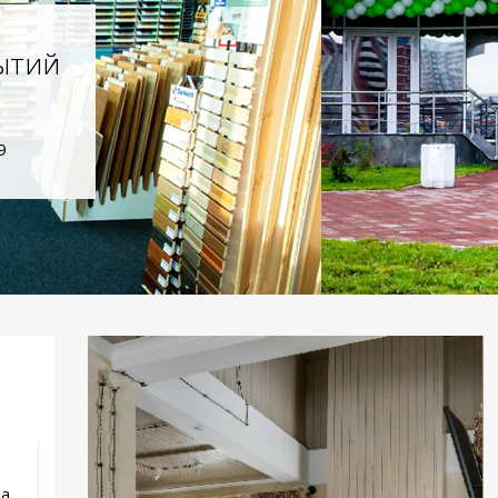
ытий
9
..