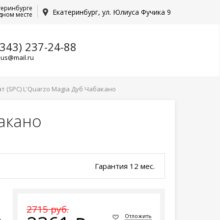
теринбурге
Екатеринбург, ул. Юлиуса Фучика 9
дном месте
(343) 237-24-88
lus@mail.ru
 (SPC) L'Quarzo Magia Дуб Чабакано
акано
Гарантия 12 мес.
2715 руб.
Отложить
о