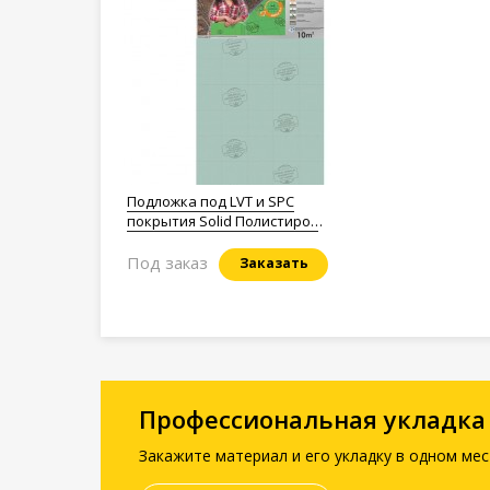
Подложка под LVT и SPC
покрытия Solid Полистирол
1,5мм.
Под заказ
Заказать
Профессиональная укладка
Закажите материал и его укладку в одном мес