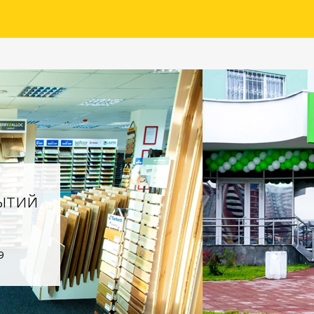
ытий
9