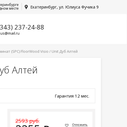
теринбурге
Екатеринбург, ул. Юлиуса Фучика 9
дном месте
(343) 237-24-88
lus@mail.ru
нат (SPC) FloorWood Visio / Unit Дуб Алтей
Дуб Алтей
Гарантия 12 мес.
2593 руб.
Отложить