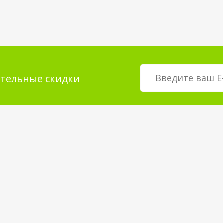
тельные скидки
мация для
О магазине
телей
возврат товара
О компании
покрытия
Корпоративным клиентам
Вакансии
Статьи и Новости