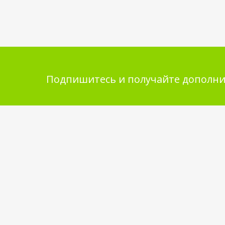
Подпишитесь и получайте дополни
Помощь в покупке
Инфор
покупа
Выбор товара
Обмен и 
Как сделать заказ
Укладка 
Оплата
Бренды
Доставка