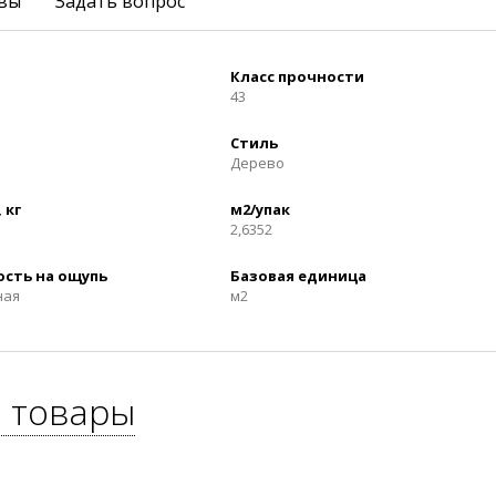
вы
Задать вопрос
Класс прочности
43
Стиль
Дерево
 кг
м2/упак
2,6352
ость на ощупь
Базовая единица
ная
м2
 товары