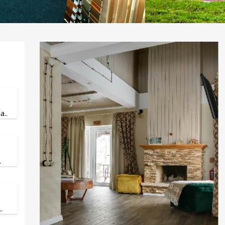
..
.
.