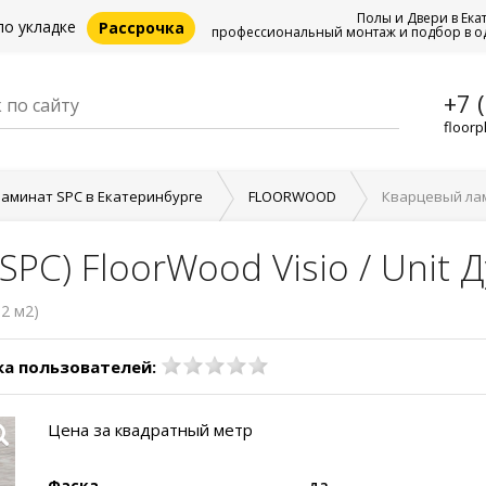
Полы и Двери в Ека
по укладке
Рассрочка
профессиональный монтаж и подбор в о
+7 
floorp
аминат SPC в Екатеринбурге
FLOORWOOD
Кварцевый лами
PC) FloorWood Visio / Unit 
52 м2)
а пользователей:
Цена за квадратный метр
Фаска
да