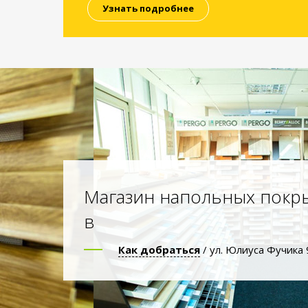
Узнать подробнее
Магазин напольных покр
в
Как добраться
/ ул. Юлиуса Фучика 