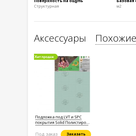
Поверхность на ощупь
Базовая
Структурная
м2
Аксессуары
Похожие
Подложка под LVT и SPC
покрытия Solid Полистирол
1,5мм.
Под заказ
Заказать