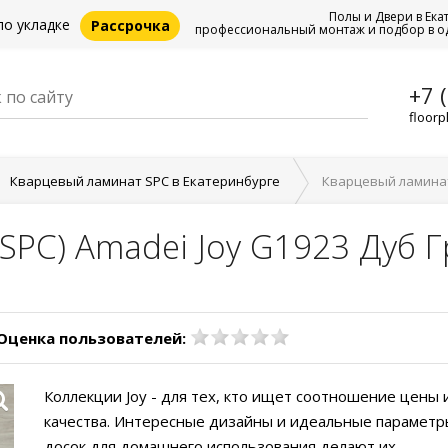
Полы и Двери в Ека
по укладке
Рассрочка
профессиональный монтаж и подбор в о
+7 
floorp
Кварцевый ламинат SPC в Екатеринбурге
Кварцевый ламинат 
SPC) Amadei Joy G1923 Дуб 
Оценка пользователей:
Коллекции Јоу - для тех, кто ищет соотношение цены 
качества. Интересные дизайны и идеальные параметр
досок для домашнего использования делают их