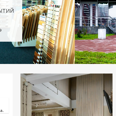
ытий
9
..