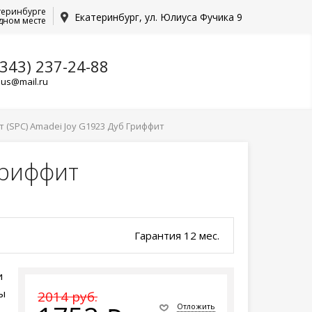
теринбурге
Екатеринбург, ул. Юлиуса Фучика 9
дном месте
(343) 237-24-88
lus@mail.ru
(SPC) Amadei Joy G1923 Дуб Гриффит
Гриффит
Гарантия 12 мес.
и
ы
2014 руб.
Отложить