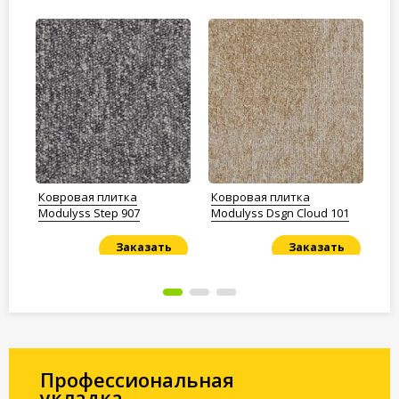
Ковровая плитка
Ковровая плитка
Ко
22
Modulyss Step 907
Modulyss Dsgn Cloud 101
Mo
Заказать
Заказать
Под заказ
Под заказ
По
Профессиональная
укладка