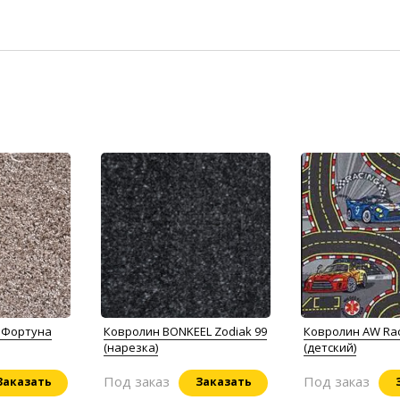
x Фортуна
Ковролин BONKEEL Zodiak 99
Ковролин AW Ra
(нарезка)
(детский)
Под заказ
Под заказ
Заказать
Заказать