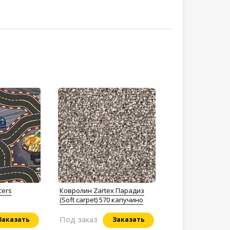
cers
Ковролин Zartex Парадиз
(Soft carpet) 570 капучино
Под заказ
Заказать
Заказать