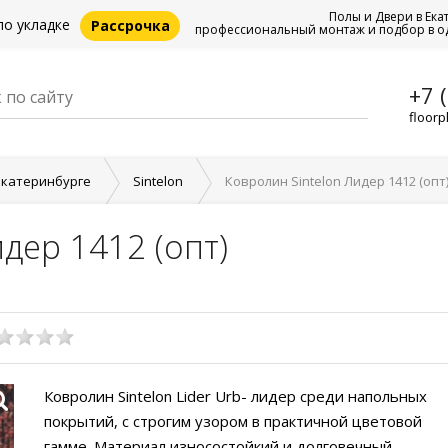
Полы и Двери в Ека
по укладке
Рассрочка
профессиональный монтаж и подбор в о
+7 
floorp
Екатеринбурге
Sintelon
Ковролин Sintelon Лидер 1412 (опт
дер 1412 (опт)
Ковролин Sintelon Lider Urb- лидер среди напольных
покрытий, с строгим узором в практичной цветовой
гамме. Материал износостойкий и долговечный,