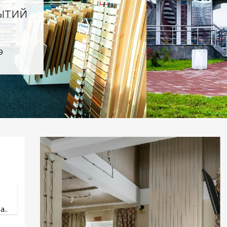
ытий
9
..