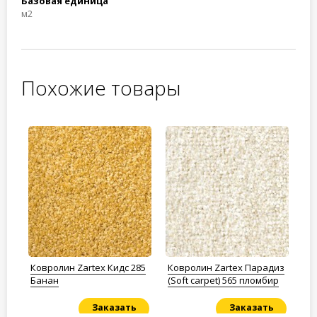
Базовая единица
м2
Похожие товары
na
Ковролин Zartex Кидс 285
Ковролин Zartex Парадиз
Ко
ый
Банан
(Soft carpet) 565 пломбир
Фа
Заказать
Заказать