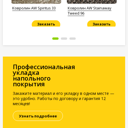
Ковролин AW Spiritus 33
Ковролин AW Stainaway
Ко
Tweed 96
Ba
Заказать
Заказать
Под заказ
Под заказ
По
Профессиональная
укладка
напольного
покрытия
Закажите материал и его укладку в одном месте —
это удобно. Работы по договору и гарантия 12
месяцев!
Узнать подробнее