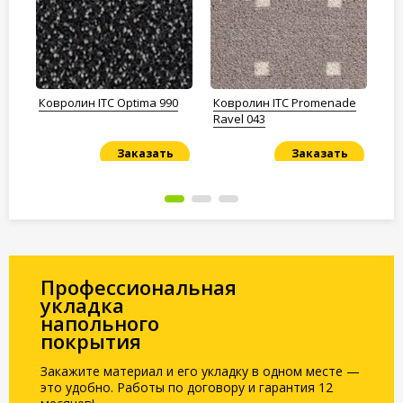
2
Ковролин ITC Optima 990
Ковролин ITC Promenade
Ко
Ravel 043
97
Заказать
Заказать
Под заказ
Под заказ
По
Профессиональная
укладка
напольного
покрытия
Закажите материал и его укладку в одном месте —
это удобно. Работы по договору и гарантия 12